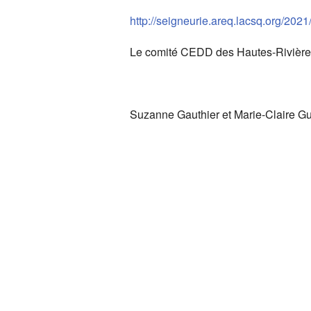
Enviro
http://seigneurie.areq.lacsq.org/202
Condit
Le comité CEDD des Hautes-Rivière
Indexat
Action 
Suzanne Gauthier et Marie-Claire G
Autres 