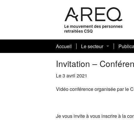
Accueil
Le secteur
Publica
Présentation
Le mot 
Croque
Invitation – Confér
Conseil sectoriel
Mot de 
Quoi d
Le 3 avril 2021
Comités sectoriels
Bilan d
Assura
Nos me
Vidéo conférence organisée par le C
Assemblées générales se
Arts vi
Nous joindre
Commun
Je vous invite à vous inscrire à la c
Condit